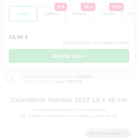
-5 %
-10 %
-15 %
1 pieza
2 piezas
3 piezas
5 piezas
10 pi
18,99 €
por pieza IVA incl., excl. gastos de envío
Diseñar ahora
Estándar: Envío previsto el
lun, 10/8/2026
Urgente: Entrega en
mar, 11/8/2026
Calendario familiar 2027 15 x 40 cm
Tiempo de producción
2
días laborables
También disponible como entrega urgente en 48h
Recomendado