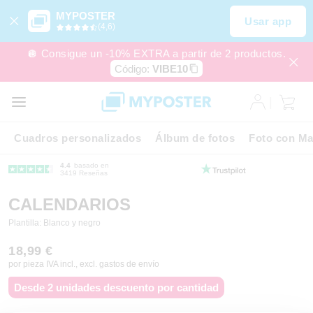
MYPOSTER
Usar app
(4,6)
🪩 Consigue un -10% EXTRA a partir de 2 productos.
Código:
VIBE10
Cuadros personalizados
Álbum de fotos
Foto con Ma
4.4
basado en
3419 Reseñas
CALENDARIOS
Plantilla: Blanco y negro
18,99 €
por pieza IVA incl., excl. gastos de envío
Desde 2 unidades descuento por cantidad