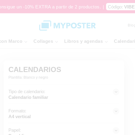
onsigue un -10% EXTRA a partir de 2 productos.
|
Código:
VIBE
Blo
con Marco
Collages
Libros y agendas
Calendar
CALENDARIOS
Plantilla: Blanco y negro
Tipo de calendario:
Calendario familiar
Formato:
A4 vertical
Papel: