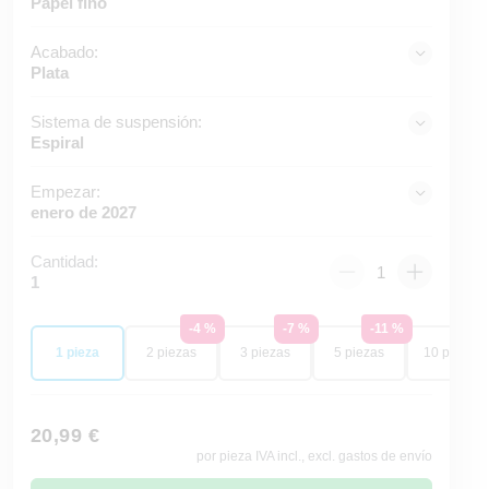
Papel fino
Acabado:
Plata
Sistema de suspensión:
Espiral
Empezar:
enero de 2027
Cantidad:
1
-4 %
-7 %
-11 %
-14
1 pieza
2 piezas
3 piezas
5 piezas
10 piezas
20,99 €
por pieza IVA incl., excl. gastos de envío