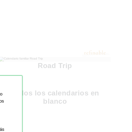
Road Trip
Todos los calendarios en
io
blanco
ios
más