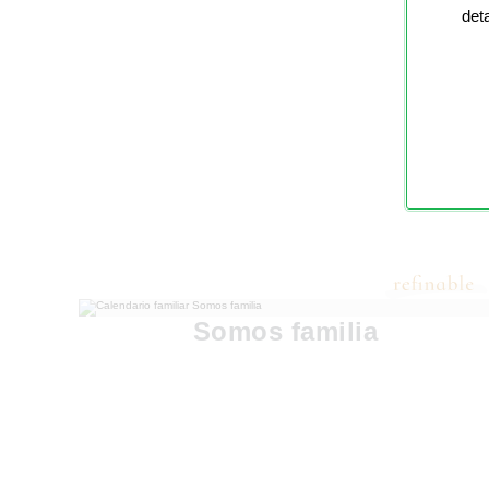
det
Somos familia