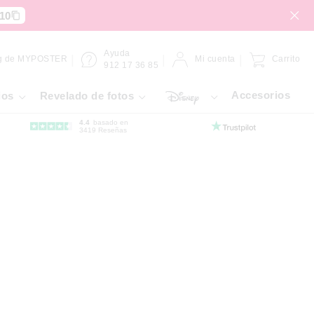
10
Ayuda
g de MYPOSTER
Mi cuenta
Carrito
912 17 36 85
Accesorios
ios
Revelado de fotos
4.4
basado en
3419 Reseñas