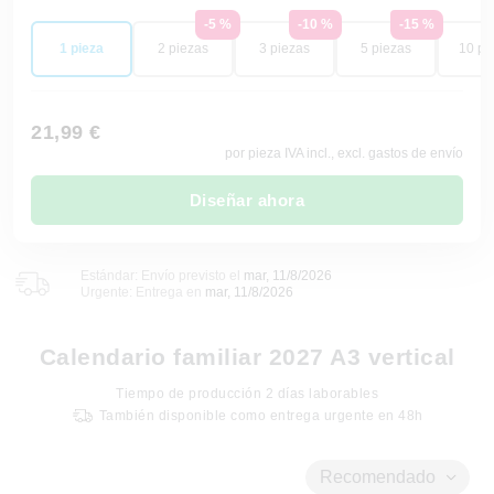
-5 %
-10 %
-15 %
1 pieza
2 piezas
3 piezas
5 piezas
10 pi
21,99 €
por pieza IVA incl., excl. gastos de envío
Diseñar ahora
Estándar: Envío previsto el
mar, 11/8/2026
Urgente: Entrega en
mar, 11/8/2026
Calendario familiar 2027 A3 vertical
Tiempo de producción
2
días laborables
También disponible como entrega urgente en 48h
Recomendado