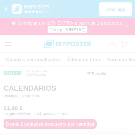
MYPOSTER
Usar app
(4,6)
🪩 Consigue un -10% EXTRA a partir de 2 productos.
Código:
VIBE10
Cuadros personalizados
Álbum de fotos
Foto con Ma
4.4
basado en
3419 Reseñas
CALENDARIOS
Plantilla: Classic Year
21,99 €
por pieza IVA incl., excl. gastos de envío
Desde 2 unidades descuento por cantidad