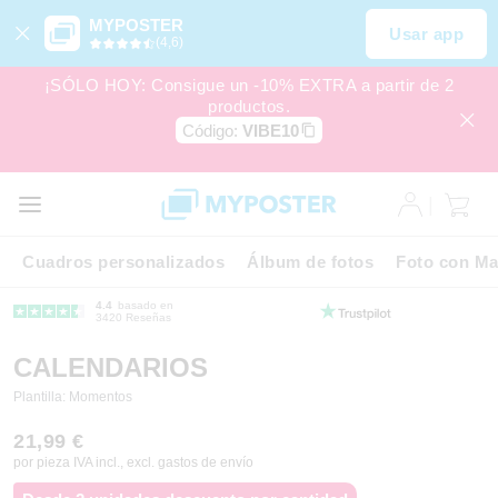
MYPOSTER
Usar app
(4,6)
¡SÓLO HOY: Consigue un -10% EXTRA a partir de 2
productos.
Código:
VIBE10
Cuadros personalizados
Álbum de fotos
Foto con Ma
4.4
basado en
3420 Reseñas
CALENDARIOS
Plantilla: Momentos
21,99 €
por pieza IVA incl., excl. gastos de envío