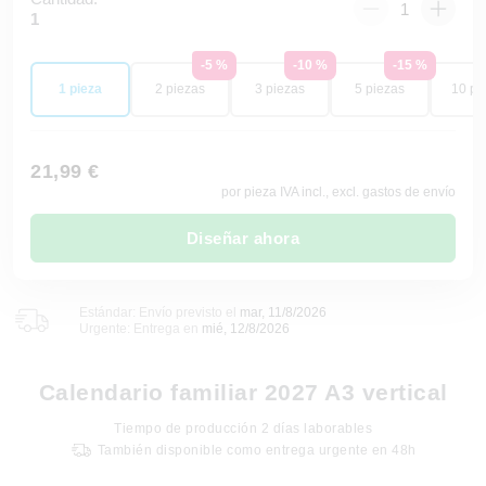
1
-5 %
-10 %
-15 %
1 pieza
2 piezas
3 piezas
5 piezas
10 pi
21,99 €
por pieza IVA incl., excl. gastos de envío
Diseñar ahora
Estándar: Envío previsto el
mar, 11/8/2026
Urgente: Entrega en
mié, 12/8/2026
Calendario familiar 2027 A3 vertical
Tiempo de producción
2
días laborables
También disponible como entrega urgente en 48h