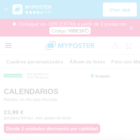
MYPOSTER
Usar app
(4,6)
🪩 Consigue un -10% EXTRA a partir de 2 productos.
Código:
VIBE10
Cuadros personalizados
Álbum de fotos
Foto con Ma
4.4
basado en
3420 Reseñas
CALENDARIOS
Plantilla: Un Año para Recordar
23,99 €
por pieza IVA incl., excl. gastos de envío
Desde 2 unidades descuento por cantidad