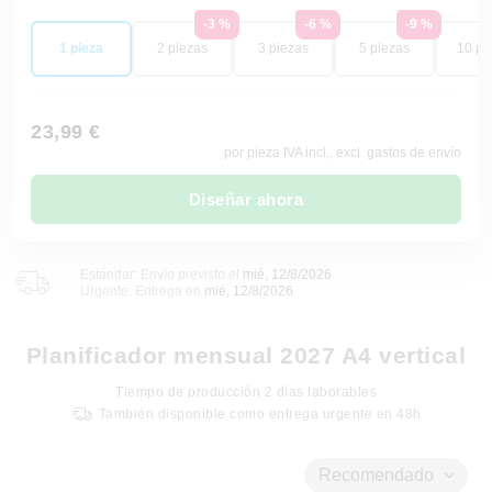
-3 %
-6 %
-9 %
1 pieza
2 piezas
3 piezas
5 piezas
10 pi
23,99 €
por pieza IVA incl., excl. gastos de envío
Diseñar ahora
Estándar: Envío previsto el
mié, 12/8/2026
Urgente: Entrega en
mié, 12/8/2026
Planificador mensual 2027 A4 vertical
Tiempo de producción
2
días laborables
También disponible como entrega urgente en 48h
Recomendado