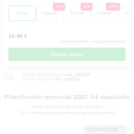
-4 %
-9 %
-13 %
1 pieza
2 piezas
3 piezas
5 piezas
10 pi
16,99 €
por pieza IVA incl., excl. gastos de envío
Diseñar ahora
Estándar: Envío previsto el
mar, 11/8/2026
Urgente: Entrega en
mié, 12/8/2026
Planificador mensual 2027 A4 apaisado
Tiempo de producción
2
días laborables
También disponible como entrega urgente en 48h
Recomendado