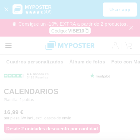
MYPOSTER
Usar app
(4,6)
🪩 Consigue un -10% EXTRA a partir de 2 productos.
Código:
VIBE10
Cuadros personalizados
Álbum de fotos
Foto con Ma
4.4
basado en
3419 Reseñas
CALENDARIOS
Plantilla: 4 patitas
16,99 €
por pieza IVA incl., excl. gastos de envío
Desde 2 unidades descuento por cantidad