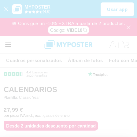
MYPOSTER
Usar app
(4,6)
🪩 Consigue un -10% EXTRA a partir de 2 productos.
Código:
VIBE10
Cuadros personalizados
Álbum de fotos
Foto con Ma
4.4
basado en
3420 Reseñas
CALENDARIOS
Plantilla: Classic Year
27,99 €
por pieza IVA incl., excl. gastos de envío
Desde 2 unidades descuento por cantidad