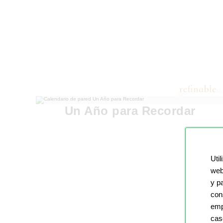
Un Año para Recordar
Util
web
y p
con
emp
cas