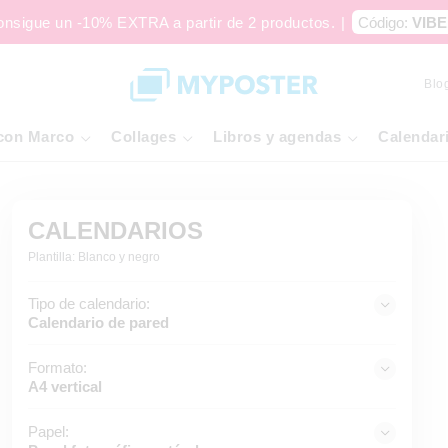
onsigue un -10% EXTRA a partir de 2 productos.
|
Código:
VIBE
Blo
con Marco
Collages
Libros y agendas
Calendar
CALENDARIOS
Plantilla: Blanco y negro
Tipo de calendario:
Calendario de pared
Formato:
A4 vertical
Papel: