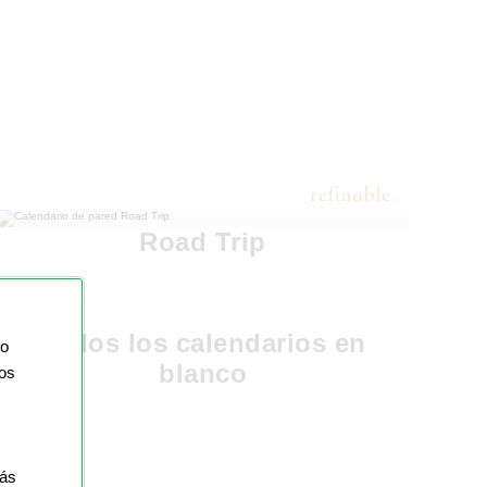
Road Trip
Todos los calendarios en
io
blanco
ios
más