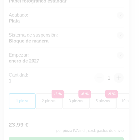
Papel fotográfico estándar
Acabado:
Plata
Sistema de suspensión:
Bloque de madera
Empezar:
enero de 2027
Cantidad:
1
-3 %
-6 %
-9 %
-13
1 pieza
2 piezas
3 piezas
5 piezas
10 piezas
23,99 €
por pieza IVA incl., excl. gastos de envío