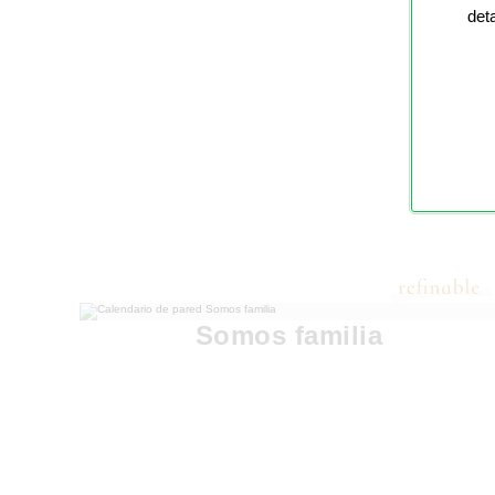
det
Somos familia