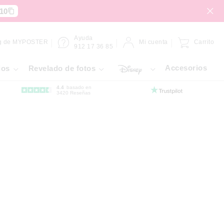
10
Ayuda
g de MYPOSTER
Mi cuenta
Carrito
912 17 36 85
Accesorios
ios
Revelado de fotos
4.4
basado en
3420 Reseñas