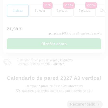
-5 %
-10 %
-15 %
1 pieza
2 piezas
3 piezas
5 piezas
10 pi
21,99 €
por pieza IVA incl., excl. gastos de envío
Diseñar ahora
Estándar: Envío previsto el
mar, 11/8/2026
Urgente: Entrega en
mié, 12/8/2026
Calendario de pared 2027 A3 vertical
Tiempo de producción
2
días laborables
También disponible como entrega urgente en 48h
Recomendado