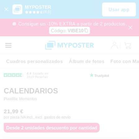
MYPOSTER
Usar app
(4,6)
🪩 Consigue un -10% EXTRA a partir de 2 productos.
Código:
VIBE10
Cuadros personalizados
Álbum de fotos
Foto con Ma
4.4
basado en
3419 Reseñas
CALENDARIOS
Plantilla: Momentos
21,99 €
por pieza IVA incl., excl. gastos de envío
Desde 2 unidades descuento por cantidad