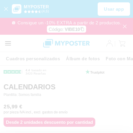
MYPOSTER
Usar app
(4,6)
🪩 Consigue un -10% EXTRA a partir de 2 productos.
Código:
VIBE10
Cuadros personalizados
Álbum de fotos
Foto con Ma
4.4
basado en
3420 Reseñas
CALENDARIOS
Plantilla: Somos familia
25,99 €
por pieza IVA incl., excl. gastos de envío
Desde 2 unidades descuento por cantidad