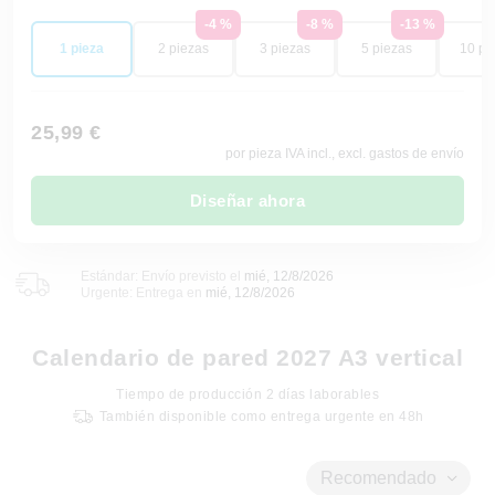
-4 %
-8 %
-13 %
1 pieza
2 piezas
3 piezas
5 piezas
10 pi
25,99 €
por pieza IVA incl., excl. gastos de envío
Diseñar ahora
Estándar: Envío previsto el
mié, 12/8/2026
Urgente: Entrega en
mié, 12/8/2026
Calendario de pared 2027 A3 vertical
Tiempo de producción
2
días laborables
También disponible como entrega urgente en 48h
Recomendado