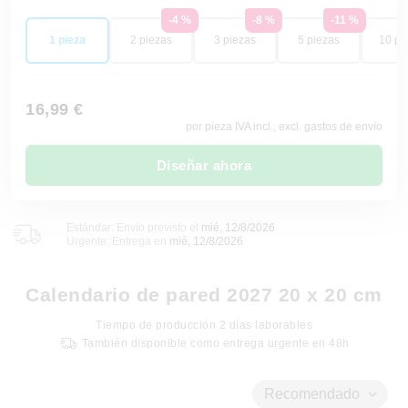
-4 %
-8 %
-11 %
1 pieza
2 piezas
3 piezas
5 piezas
10 pi
16,99 €
por pieza IVA incl., excl. gastos de envío
Diseñar ahora
Estándar: Envío previsto el
mié, 12/8/2026
Urgente: Entrega en
mié, 12/8/2026
Calendario de pared 2027 20 x 20 cm
Tiempo de producción
2
días laborables
También disponible como entrega urgente en 48h
Recomendado