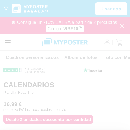
MYPOSTER
Usar app
(4,6)
🪩 Consigue un -10% EXTRA a partir de 2 productos.
Código:
VIBE10
Cuadros personalizados
Álbum de fotos
Foto con Ma
4.4
basado en
3420 Reseñas
CALENDARIOS
Plantilla: Road Trip
16,99 €
por pieza IVA incl., excl. gastos de envío
Desde 2 unidades descuento por cantidad