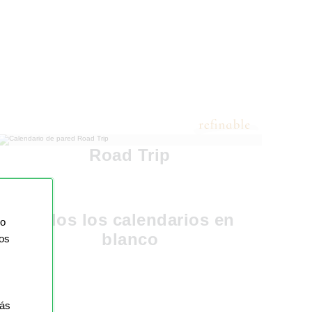
Road Trip
Todos los calendarios en
io
blanco
ios
más