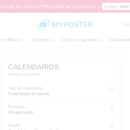
onsigue un -10% EXTRA a partir de 2 productos.
|
Código:
VIBE
Blo
con Marco
Collages
Libros y agendas
Calendar
CALENDARIOS
Plantilla: Great View
Tipo de calendario:
Calendario de pared
Formato:
A3 apaisado
Papel: