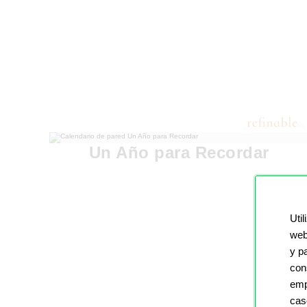
Un Año para Recordar
Util
web
y p
con
emp
cas