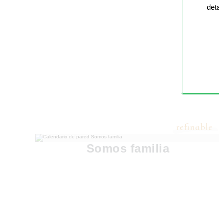
det
Somos familia