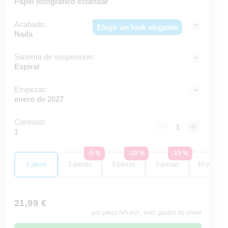
Papel fotográfico estándar
Acabado:
Elegir un look elegante
Nada
Sistema de suspensión:
Espiral
Empezar:
enero de 2027
Cantidad:
1
-5 %
-10 %
-15 %
-20
1 pieza
2 piezas
3 piezas
5 piezas
10 piezas
21,99 €
por pieza IVA incl., excl. gastos de envío