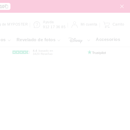
10
Ayuda
g de MYPOSTER
Mi cuenta
Carrito
912 17 36 85
Accesorios
ios
Revelado de fotos
4.4
basado en
3420 Reseñas