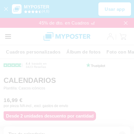
MYPOSTER
Usar app
(4,6)
45% de dto. en Cuadros 🎢
Cuadros personalizados
Álbum de fotos
Foto con Ma
4.4
basado en
3423 Reseñas
CALENDARIOS
Plantilla: Cascos icónicos
16,99 €
por pieza IVA incl., excl. gastos de envío
Desde 2 unidades descuento por cantidad