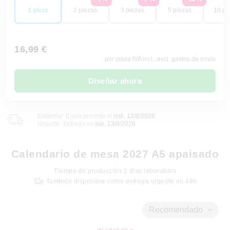
1 pieza
2 piezas
3 piezas
5 piezas
10 pi
16,99 €
por pieza IVA incl., excl. gastos de envío
Diseñar ahora
Estándar: Envío previsto el
mié, 12/8/2026
Urgente: Entrega en
jue, 13/8/2026
Calendario de mesa 2027 A5 apaisado
Tiempo de producción
2
días laborables
También disponible como entrega urgente en 48h
Recomendado