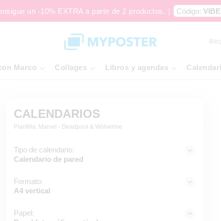
onsigue un -10% EXTRA a partir de 2 productos.
|
Código:
VIBE
Blo
con Marco
Collages
Libros y agendas
Calendar
CALENDARIOS
Plantilla: Marvel - Deadpool & Wolverine
Tipo de calendario:
Calendario de pared
Formato:
A4 vertical
Papel: