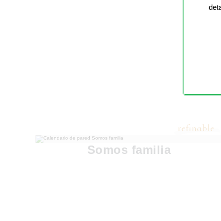
det
Somos familia