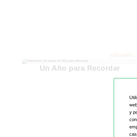
Un Año para Recordar
Util
web
y p
con
emp
cas