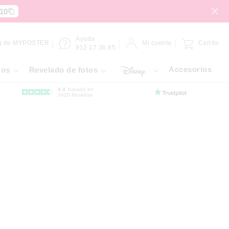
10
Ayuda
g de MYPOSTER
Mi cuenta
Carrito
912 17 36 85
Accesorios
ios
Revelado de fotos
4.4
basado en
3420 Reseñas