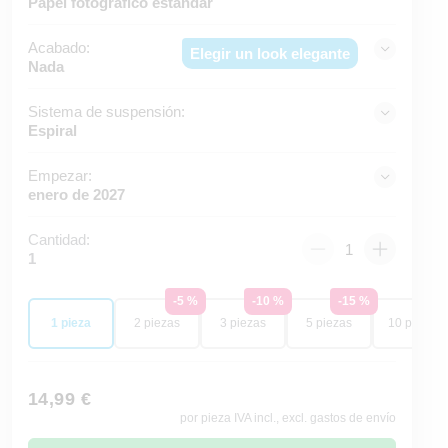
Papel fotográfico estándar
Acabado:
Elegir un look elegante
Nada
Sistema de suspensión:
Espiral
Empezar:
enero de 2027
Cantidad:
1
-5 %
-10 %
-15 %
-20
1 pieza
2 piezas
3 piezas
5 piezas
10 piezas
14,99 €
por pieza IVA incl., excl. gastos de envío