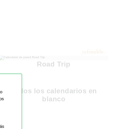
Road Trip
Todos los calendarios en
io
blanco
ios
más