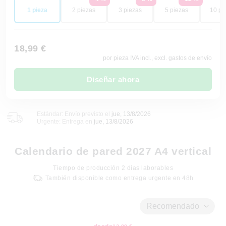
1 pieza
2 piezas
3 piezas
5 piezas
10 pi
18,99 €
por pieza IVA incl., excl. gastos de envío
Diseñar ahora
Estándar: Envío previsto el
jue, 13/8/2026
Urgente: Entrega en
jue, 13/8/2026
Calendario de pared 2027 A4 vertical
Tiempo de producción
2
días laborables
También disponible como entrega urgente en 48h
Recomendado