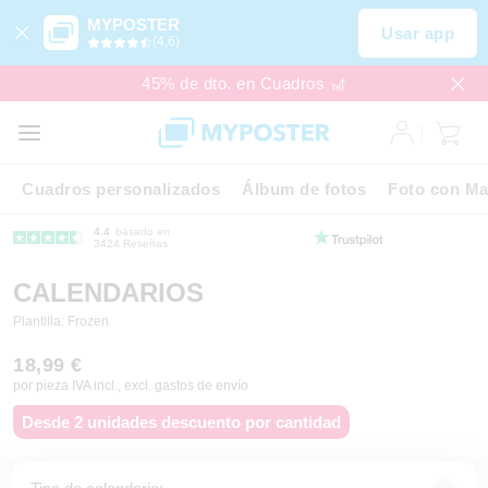
MYPOSTER
Usar app
(4,6)
45% de dto. en Cuadros 🎢
Cuadros personalizados
Álbum de fotos
Foto con Ma
4.4
basado en
3424 Reseñas
CALENDARIOS
Plantilla: Frozen
18,99 €
por pieza IVA incl., excl. gastos de envío
Desde 2 unidades descuento por cantidad