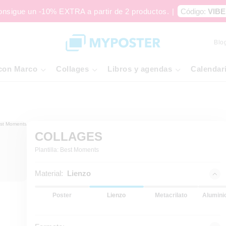
onsigue un -10% EXTRA a partir de 2 productos.
|
Código:
VIBE
Blo
con Marco
Collages
Libros y agendas
Calendar
COLLAGES
Plantilla: Best Moments
Material:
Lienzo
Poster
Lienzo
Metacrilato
Alumini