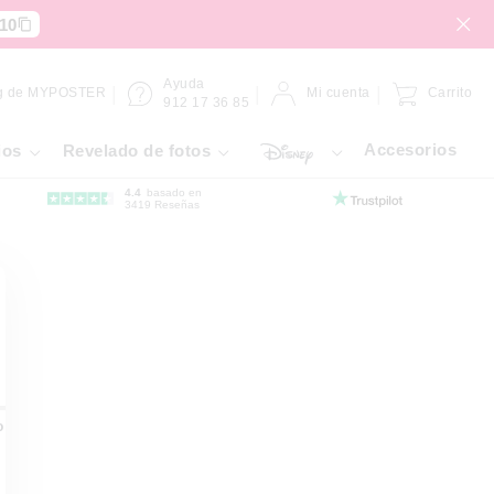
10
Ayuda
g de MYPOSTER
Mi cuenta
Carrito
912 17 36 85
Accesorios
ios
Revelado de fotos
4.4
basado en
3419 Reseñas
o dibond
Placa de Forex
Gallery Bond
Hahnemühle
Lámina adh