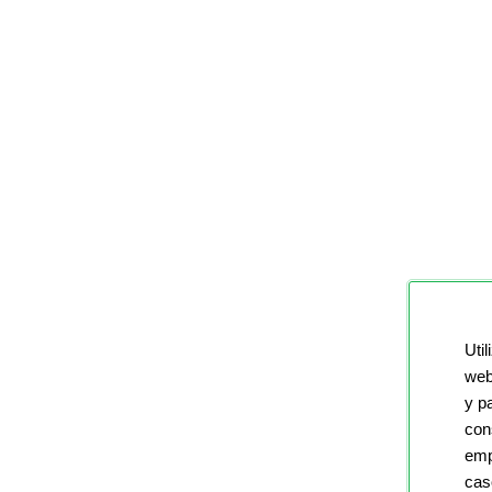
Util
web
y p
con
emp
cas