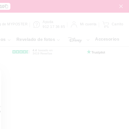
10
Ayuda
g de MYPOSTER
Mi cuenta
Carrito
912 17 36 85
Accesorios
ios
Revelado de fotos
4.4
basado en
3419 Reseñas
o dibond
Placa de Forex
Gallery Bond
Hahnemühle
Lámina adh