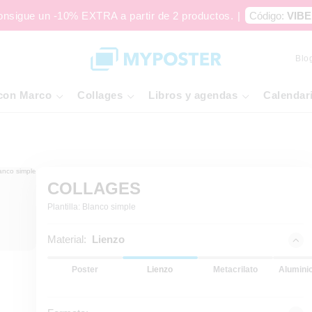
onsigue un -10% EXTRA a partir de 2 productos.
|
Código:
VIBE
Blo
con Marco
Collages
Libros y agendas
Calendar
COLLAGES
Plantilla: Blanco simple
Material:
Lienzo
Poster
Lienzo
Metacrilato
Alumini