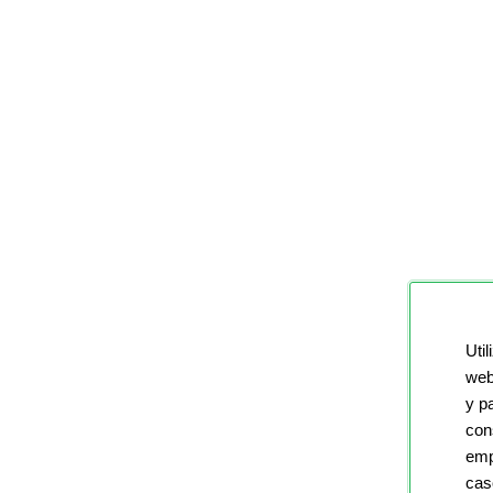
Util
web
y p
con
emp
cas