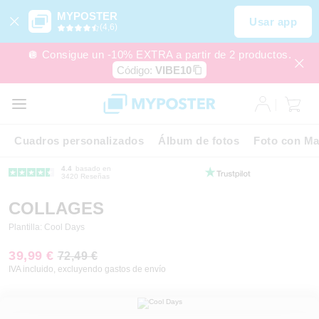
MYPOSTER
Usar app
(4,6)
🪩 Consigue un -10% EXTRA a partir de 2 productos.
Código:
VIBE10
Cuadros personalizados
Álbum de fotos
Foto con Ma
4.4
basado en
3420 Reseñas
COLLAGES
Plantilla: Cool Days
39,99 €
72,49 €
IVA incluido, excluyendo gastos de envío