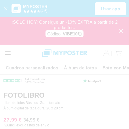
MYPOSTER
Usar app
(4,6)
¡SÓLO HOY: Consigue un -10% EXTRA a partir de 2
productos.
Código:
VIBE10
Cuadros personalizados
Álbum de fotos
Foto con Ma
4.4
basado en
3420 Reseñas
FOTOLIBRO
Libro de fotos Básicos: Gran formato
Álbum digital de tapa dura: 20 x 20 cm
27,99 €
34,99 €
IVA incl. excl. gastos de envío