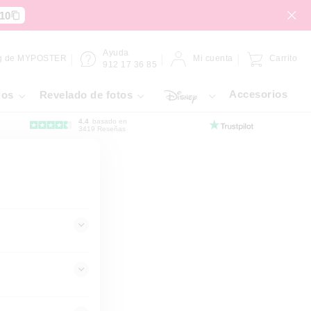
10
Ayuda
g de MYPOSTER
Mi cuenta
Carrito
912 17 36 85
Accesorios
ios
Revelado de fotos
4.4
basado en
3419 Reseñas