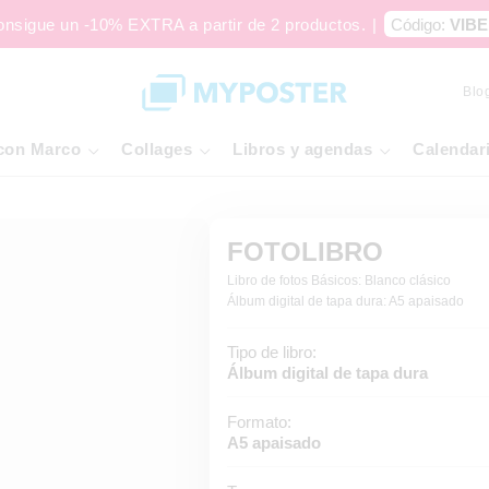
onsigue un -10% EXTRA a partir de 2 productos.
|
Código:
VIBE
Blo
con Marco
Collages
Libros y agendas
Calendar
FOTOLIBRO
Libro de fotos Básicos: Blanco clásico
Álbum digital de tapa dura: A5 apaisado
Tipo de libro:
Álbum digital de tapa dura
Formato:
A5 apaisado