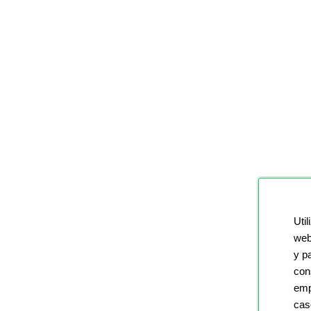
Util
web
y p
con
emp
cas