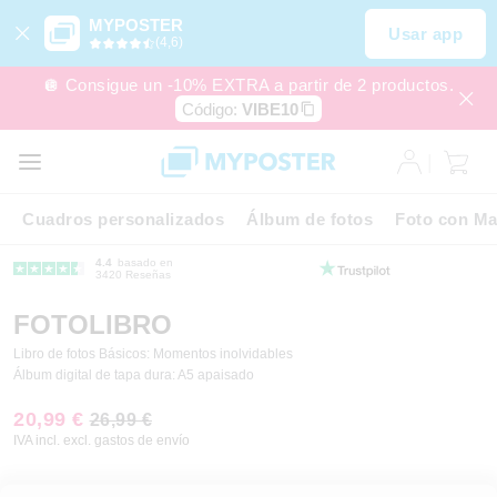
MYPOSTER
Usar app
(4,6)
🪩 Consigue un -10% EXTRA a partir de 2 productos.
Código:
VIBE10
Cuadros personalizados
Álbum de fotos
Foto con Ma
4.4
basado en
3420 Reseñas
FOTOLIBRO
Libro de fotos Básicos: Momentos inolvidables
Álbum digital de tapa dura: A5 apaisado
20,99 €
26,99 €
IVA incl. excl. gastos de envío