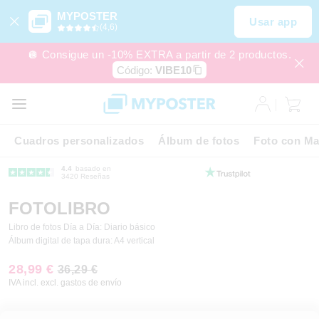
MYPOSTER
Usar app
(4,6)
🪩 Consigue un -10% EXTRA a partir de 2 productos.
Código:
VIBE10
Cuadros personalizados
Álbum de fotos
Foto con Ma
4.4
basado en
3420 Reseñas
FOTOLIBRO
Libro de fotos Día a Día: Diario básico
Álbum digital de tapa dura: A4 vertical
28,99 €
36,29 €
IVA incl. excl. gastos de envío