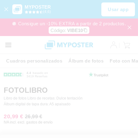
MYPOSTER
Usar app
(4,6)
🪩 Consigue un -10% EXTRA a partir de 2 productos.
Código:
VIBE10
Cuadros personalizados
Álbum de fotos
Foto con Ma
4.4
basado en
3419 Reseñas
FOTOLIBRO
Libro de fotos Libro de recetas: Dulce tentación
Álbum digital de tapa dura: A5 apaisado
20,99 €
26,99 €
IVA incl. excl. gastos de envío