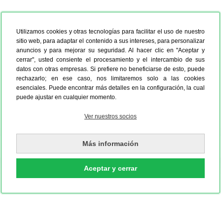
Utilizamos cookies y otras tecnologías para facilitar el uso de nuestro
sitio web, para adaptar el contenido a sus intereses, para personalizar
anuncios y para mejorar su seguridad. Al hacer clic en "Aceptar y
cerrar", usted consiente el procesamiento y el intercambio de sus
datos con otras empresas. Si prefiere no beneficiarse de esto, puede
4 patitas
Amistad
rechazarlo; en ese caso, nos limitaremos solo a las cookies
esenciales. Puede encontrar más detalles en la configuración, la cual
puede ajustar en cualquier momento.
Ver nuestros socios
Bonitos recuerdos
El calendario fue una
A mis peques les
Este calendario, con
compartidos del año
compra improvisada,
encanta el calendario
fotos de mis vacaciones
Más información
pasado, reunidos en
pero a mis hijos les
de Frozen. Tuvimos
en Sri Lanka, me
nuestro calendario de
encanta Lilo & Stitch.
que colgarlo
recuerda algunos de
Cars. El diseño es una
Las imágenes han
directamente en la
mis momentos más
monada y la calidad,
Noah A., de Cadiz
triunfado y el
Elena M. de Málaga
cocina para que todo el
Julia K. de Valladolid
especiales. ¡El formato
Julia S. de Barcelon
Aceptar y cerrar
¡de diez!
calendario se ha
mundo lo viera. El
horizontal y el papel de
convertido en uno de
diseño les chifla y
alta calidad los
sus favoritos.
alegra el día a día.
muestran a la
perfección!