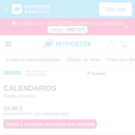
MYPOSTER
Usar app
(4,6)
🪩 Consigue un -10% EXTRA a partir de 2 productos.
Código:
VIBE10
Cuadros personalizados
Álbum de fotos
Foto con Ma
4.4
basado en
3419 Reseñas
CALENDARIOS
Plantilla: Momentos
16,99 €
por pieza IVA incl., excl. gastos de envío
Desde 2 unidades descuento por cantidad