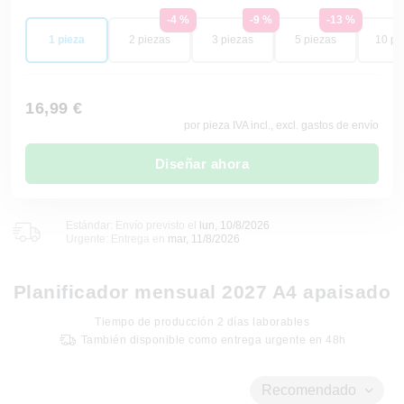
-4 %
-9 %
-13 %
1 pieza
2 piezas
3 piezas
5 piezas
10 pi
16,99 €
por pieza IVA incl., excl. gastos de envío
Diseñar ahora
Estándar: Envío previsto el
lun, 10/8/2026
Urgente: Entrega en
mar, 11/8/2026
Planificador mensual 2027 A4 apaisado
Tiempo de producción
2
días laborables
También disponible como entrega urgente en 48h
Recomendado