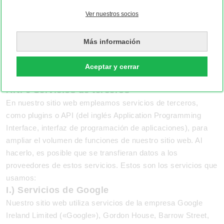
Además, dicho seguimiento no es posible si has
Ver nuestros socios
desactivado la visualización de imágenes por defecto en tu
programa de correo electrónico. En este caso, el boletín de
noticias no se mostrará íntegramente y es posible que no
Más información
puedas utilizar todas las funciones. Si haces que se
muestren las imágenes manualmente, el seguimiento antes
Aceptar y cerrar
mencionado tendrá lugar.
Art. 6 Servicios de terceros
En nuestro sitio web empleamos servicios de terceros,
como plugins o API (del inglés Application Programming
Interface, interfaz de programación de aplicaciones), para
ampliar el volumen de funciones de nuestro sitio web. Al
hacerlo, es posible que se transfieran datos a los
proveedores de estos servicios. Estos son los servicios que
usamos:
I.) Servicios de Google
Nuestro sitio web utiliza servicios de la empresa Google
Ireland Limited («Google»), Gordon House, Barrow Street,