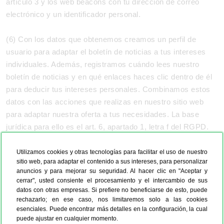
artículo 3 y los web beacons con tu dirección de correo
electrónico y un identificador personal.
(6) Con los datos que obtenemos creamos un perfil de
usuario para adaptar el boletín de noticias a tus intereses
individuales. Además, registramos cuándo lees nuestro
boletín de noticias y en qué enlaces haces clic dentro de él
para deducir tus intereses personales. Combinamos estos
datos con las acciones que realizas en nuestro sitio web
para adaptar nuestra oferta a tus necesidades. La base
jurídica para ello es el art. 6, apartado 1, letra f del RGPD.
Puedes rechazar este seguimiento cuando quieras haciendo
clic en el enlace facilitado en cada mensaje de correo
Utilizamos cookies y otras tecnologías para facilitar el uso de nuestro
sitio web, para adaptar el contenido a sus intereses, para personalizar
electrónico o notificándonoslo por cualquier otra vía de
anuncios y para mejorar su seguridad. Al hacer clic en "Aceptar y
comunicación. La información permanecerá guardada
cerrar", usted consiente el procesamiento y el intercambio de sus
mientras estés suscrito al boletín de noticias. Después de
datos con otras empresas. Si prefiere no beneficiarse de esto, puede
rechazarlo; en ese caso, nos limitaremos solo a las cookies
que te des de baja, la guardaremos de forma anónima con
esenciales. Puede encontrar más detalles en la configuración, la cual
fines meramente estadísticos.
puede ajustar en cualquier momento.