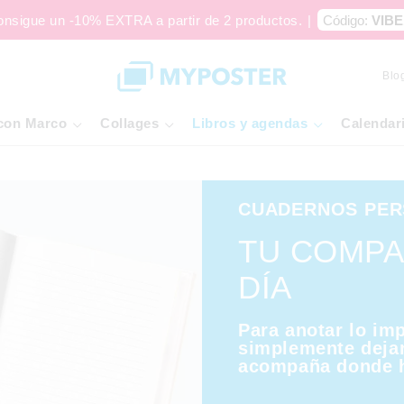
onsigue un -10% EXTRA a partir de 2 productos.
|
Código:
VIBE
Blo
con Marco
Collages
Libros y agendas
Calendar
CUADERNOS PER
TU COMPA
DÍA
Para anotar lo imp
simplemente dejar 
acompaña donde h