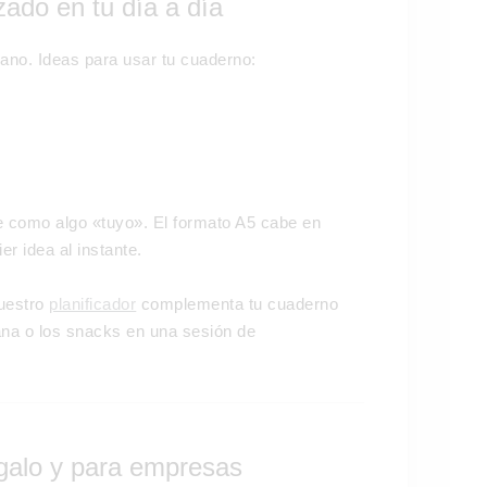
zado en tu día a día
ano. Ideas para usar tu cuaderno:
e como algo «tuyo». El formato A5 cabe en
er idea al instante.
nuestro
planificador
complementa tu cuaderno
ana o los snacks en una sesión de
galo y para empresas