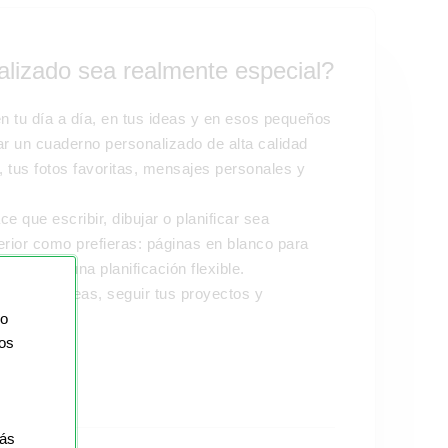
lizado sea realmente especial?
 tu día a día, en tus ideas y en esos pequeños
un cuaderno personalizado de alta calidad
, tus fotos favoritas, mensajes personales y
ce que escribir, dibujar o planificar sea
erior como prefieras: páginas en blanco para
tos para una planificación flexible.
zar tus ideas, seguir tus proyectos y
io
ios
más