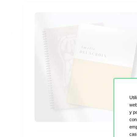
Util
web
y p
con
emp
cas