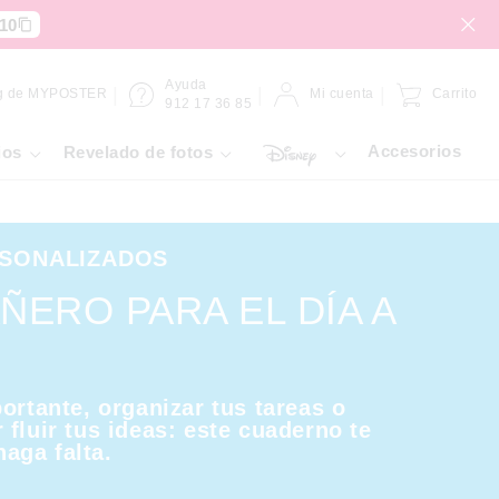
10
Ayuda
g de MYPOSTER
Mi cuenta
Carrito
912 17 36 85
Accesorios
ios
Revelado de fotos
SONALIZADOS
ÑERO PARA EL DÍA A
ortante, organizar tus tareas o
fluir tus ideas: este cuaderno te
aga falta.