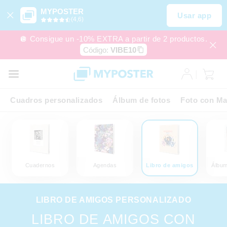
MYPOSTER
Usar app
(4,6)
🪩 Consigue un -10% EXTRA a partir de 2 productos.
Código:
VIBE10
Cuadros personalizados
Álbum de fotos
Foto con Ma
Cuadernos
Agendas
Libro de amigos
Álbum
LIBRO DE AMIGOS PERSONALIZADO
LIBRO DE AMIGOS CON