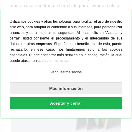
unos pasos tendrás un libro listo para llevar al cole o
a la guardería. Un recuerdo especial donde sus
amigos pueden escribir, dibujar y dejar mensajes.
Utilizamos cookies y otras tecnologías para facilitar el uso de nuestro
sitio web, para adaptar el contenido a sus intereses, para personalizar
anuncios y para mejorar su seguridad. Al hacer clic en "Aceptar y
cerrar", usted consiente el procesamiento y el intercambio de sus
datos con otras empresas. Si prefiere no beneficiarse de esto, puede
rechazarlo; en ese caso, nos limitaremos solo a las cookies
esenciales. Puede encontrar más detalles en la configuración, la cual
puede ajustar en cualquier momento.
Ver nuestros socios
Más información
Aceptar y cerrar