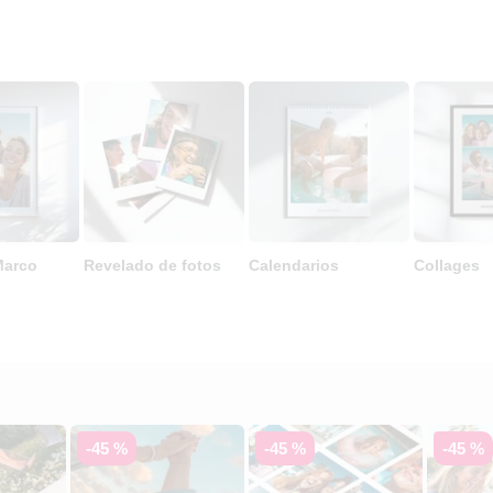
Marco
Revelado de fotos
Calendarios
Collages
-45 %
-45 %
-45 %