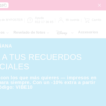
10
Ayuda
g de MYPOSTER
Mi cuenta
Carrito
912 17 36 85
Accesorios
ios
Revelado de fotos
ÑANA
A A TUS RECUERDOS
CIALES
con los que más quieres — impresos en
ara siempre. Con un -10% extra a partir
ódigo: VIBE10