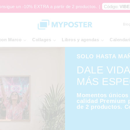
onsigue un -10% EXTRA a partir de 2 productos.
|
Código:
VIBE
Blo
con Marco
Collages
Libros y agendas
Calendar
SOLO HASTA MA
DALE VID
MÁS ESPE
Momentos únicos 
calidad Premium p
de 2 productos. C