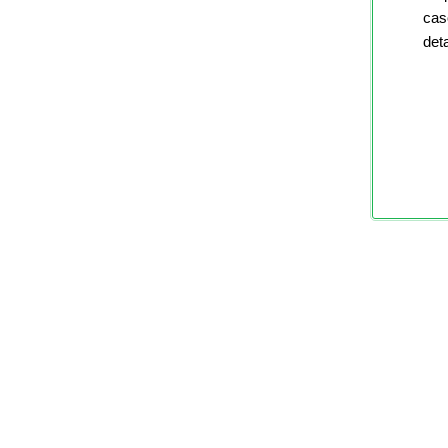
cas
det