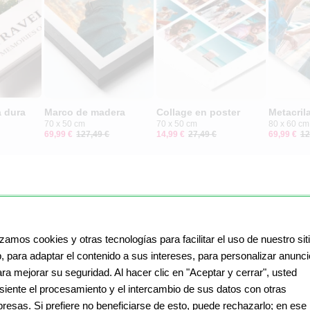
 dura
Marco de madera
Collage en poster
Metacril
70 x 50 cm
70 x 50 cm
80 x 60 cm
69,99 €
127,49 €
14,99 €
27,49 €
69,99 €
12
izamos cookies y otras tecnologías para facilitar el uso de nuestro sit
, para adaptar el contenido a sus intereses, para personalizar anunc
ara mejorar su seguridad. Al hacer clic en "Aceptar y cerrar", usted
siente el procesamiento y el intercambio de sus datos con otras
resas. Si prefiere no beneficiarse de esto, puede rechazarlo; en ese