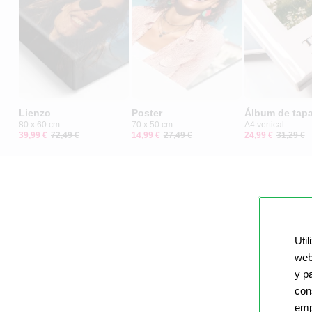
Lienzo
Poster
Álbum de tapa
80 x 60 cm
70 x 50 cm
A4 vertical
39,99 €
72,49 €
14,99 €
27,49 €
24,99 €
31,29 €
Util
web
y p
con
emp