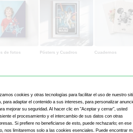
s de fotos
Pósters y Cuadros
Cuadernos
OS DISNEY: UN TESORO L
izamos cookies y otras tecnologías para facilitar el uso de nuestro sit
, para adaptar el contenido a sus intereses, para personalizar anunc
ara mejorar su seguridad. Al hacer clic en "Aceptar y cerrar", usted
siente el procesamiento y el intercambio de sus datos con otras
Por qué los libros de amigos Disney 
resas. Si prefiere no beneficiarse de esto, puede rechazarlo; en ese
vuelta al cole o al jardín de infancia
o, nos limitaremos solo a las cookies esenciales. Puede encontrar 