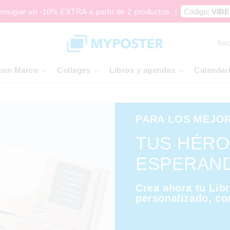
onsigue un -10% EXTRA a partir de 2 productos.
|
Código:
VIBE
Blo
con Marco
Collages
Libros y agendas
Calendar
PARA LOS MEJO
TUS HÉRO
ESPERAN
Crea ahora tu Lib
personalizado, con