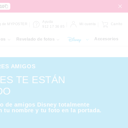
10
Ayuda
g de MYPOSTER
Mi cuenta
Carrito
912 17 36 85
Accesorios
ios
Revelado de fotos
RES AMIGOS
ES TE ESTÁN
DO
ro de amigos Disney totalmente
 tu nombre y tu foto en la portada.