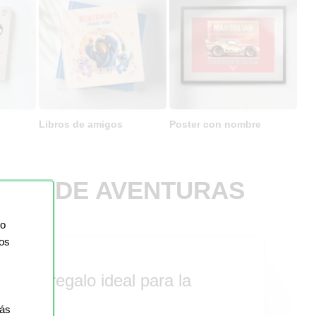
Libros de amigos
Poster con nombre
LENO DE AVENTURAS
io
ios
son el regalo ideal para la
más