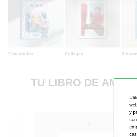
Calendarios
Collages
Álbume
TU LIBRO DE AMIG
Util
web
y p
con
emp
cas