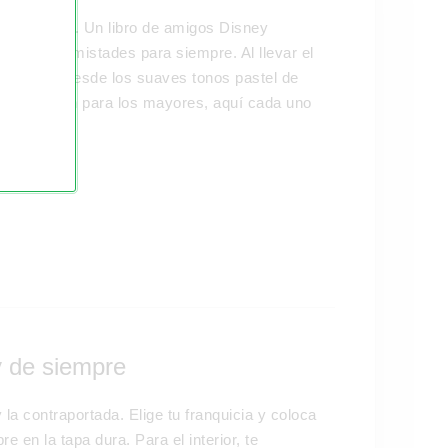
mento único. Un libro de amigos Disney
r esas amistades para siempre. Al llevar el
tificarlo. Desde los suaves tonos pastel de
s de acción para los mayores, aquí cada uno
y de siempre
y la contraportada. Elige tu franquicia y coloca
e en la tapa dura. Para el interior, te