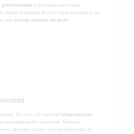
r
profesionales
y pensados para cada
o donde la portada lleva tu toque personal y las
nto que
Disney siempre ha dado.
oximidad
manos. Por eso, en nuestros
fotoproductos
na encuadernación resistente. Nuestra
ones laborales justas, sino también rutas de