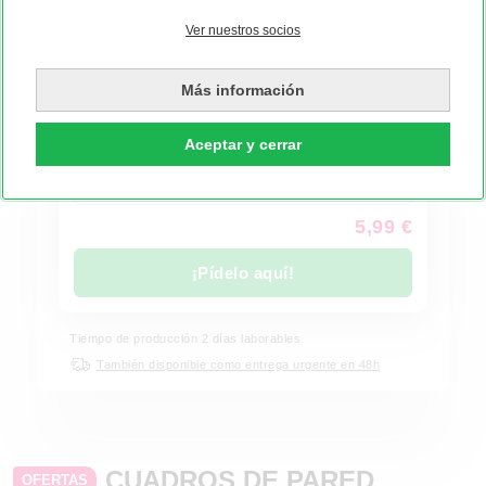
Ver nuestros socios
Revelado de Fotos clásico 15x10 cm
Revelados fotográficos desde 0,08€ con calidad
Más información
superior y en varios formatos.
Más información
Aceptar y cerrar
50 fotos, 15 x 10 cm, mate
5,99 €
¡Pídelo aquí!
Tiempo de producción
2
días laborables
También disponible como entrega urgente en 48h
CUADROS DE PARED
OFERTAS