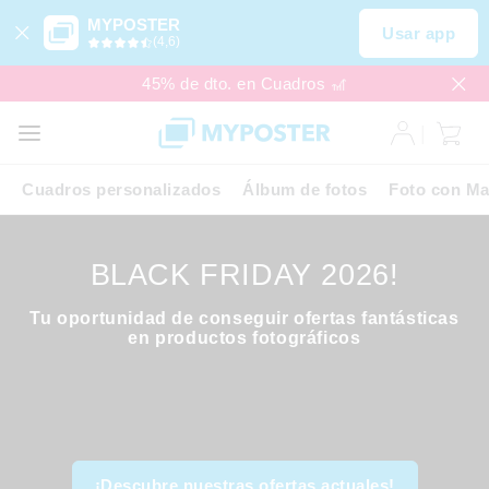
MYPOSTER
Usar app
(4,6)
45% de dto. en Cuadros 🎢
Cuadros personalizados
Álbum de fotos
Foto con Ma
BLACK FRIDAY 2026!
Tu oportunidad de conseguir ofertas fantásticas
en productos fotográficos
¡Descubre nuestras ofertas actuales!