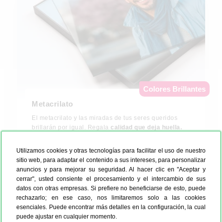
Colores Brillantes
Metacrilato
El metacrilato y las miradas de tus seres queridos
brillarán por igual. Regala
calidad que deja huella.
Descubre más
Utilizamos cookies y otras tecnologías para facilitar el uso de nuestro
sitio web, para adaptar el contenido a sus intereses, para personalizar
anuncios y para mejorar su seguridad. Al hacer clic en "Aceptar y
80 x 60 cm
cerrar", usted consiente el procesamiento y el intercambio de sus
datos con otras empresas. Si prefiere no beneficiarse de esto, puede
69,99 €
127,99 €
rechazarlo; en ese caso, nos limitaremos solo a las cookies
esenciales. Puede encontrar más detalles en la configuración, la cual
Diseña ahora
puede ajustar en cualquier momento.