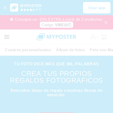
MYPOSTER
Usar app
(4,6)
🪩 Consigue un -10% EXTRA a partir de 2 productos.
Código:
VIBE10
Cuadros personalizados
Álbum de fotos
Foto con Ma
TU FOTO DICE MÁS QUE MIL PALABRAS
CREA TUS PROPIOS
REGALOS FOTOGRÁFICOS
Descubre ideas de regalo creativas llenas de
emoción.