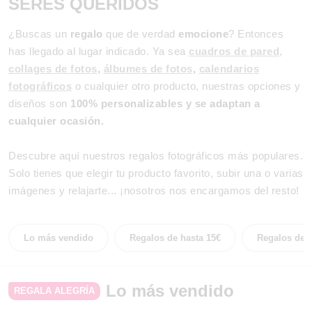
SERES QUERIDOS
¿Buscas un
regalo
que de verdad
emocione
? Entonces
has llegado al lugar indicado. Ya sea
cuadros de pared
,
collages de fotos
,
álbumes de fotos
,
calendarios
fotográficos
o cualquier otro producto, nuestras opciones y
diseños son
100% personalizables y se adaptan a
cualquier ocasión.
Descubre aquí nuestros regalos fotográficos más populares.
Solo tienes que elegir tu producto favorito, subir una o varias
imágenes y relajarte... ¡nosotros nos encargamos del resto!
Lo más vendido
Regalos de hasta 15€
Regalos de h
Lo más vendido
REGALA ALEGRÍA