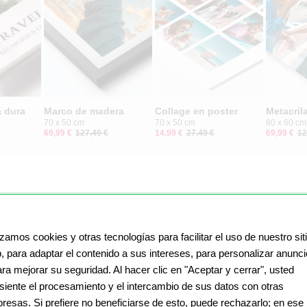
 dura
Marco de madera
Collage en poster
Metacril
70 x 50 cm
70 x 50 cm
80 x 60 cm
69,99 €
127,49 €
14,99 €
27,49 €
69,99 €
12
izamos cookies y otras tecnologías para facilitar el uso de nuestro sit
, para adaptar el contenido a sus intereses, para personalizar anunc
ara mejorar su seguridad. Al hacer clic en "Aceptar y cerrar", usted
siente el procesamiento y el intercambio de sus datos con otras
resas. Si prefiere no beneficiarse de esto, puede rechazarlo; en ese