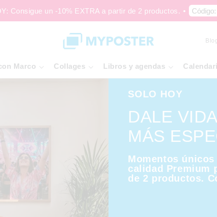
: Consigue un -10% EXTRA a partir de 2 productos.
•
Código
Blo
con Marco
Collages
Libros y agendas
Calendar
SOLO HOY
DALE VID
MÁS ESPE
Momentos únicos 
calidad Premium p
de 2 productos. C