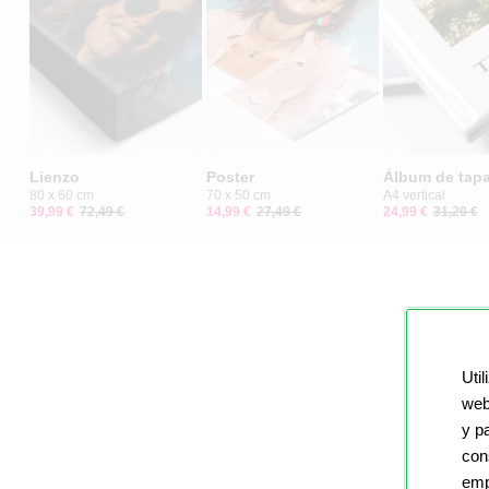
Lienzo
Poster
Álbum de tapa
80 x 60 cm
70 x 50 cm
A4 vertical
39,99 €
72,49 €
14,99 €
27,49 €
24,99 €
31,29 €
Util
web
y p
con
emp