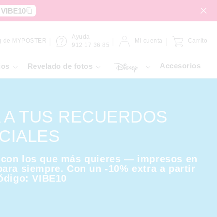
:
VIBE10
Ayuda
g de MYPOSTER
Mi cuenta
Carrito
912 17 36 85
Accesorios
ios
Revelado de fotos
A A TUS RECUERDOS
CIALES
con los que más quieres — impresos en
ara siempre. Con un -10% extra a partir
ódigo: VIBE10