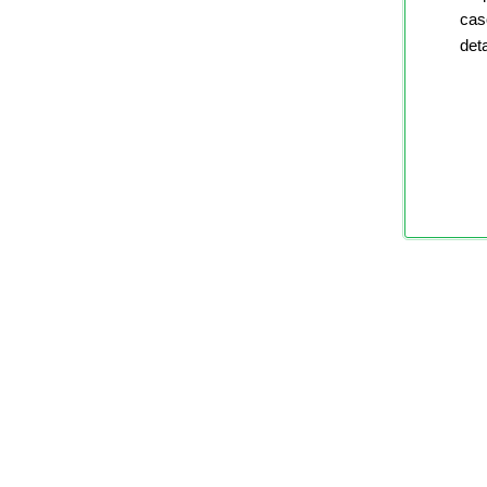
cas
det