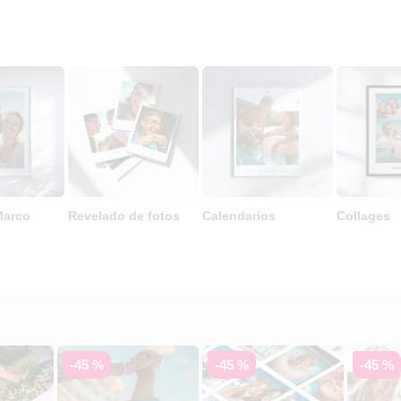
Marco
Revelado de fotos
Calendarios
Collages
-45 %
-45 %
-45 %