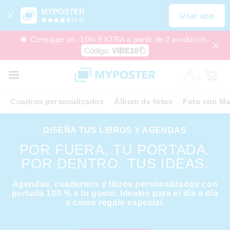
MYPOSTER
Usar app
(4,6)
🪩 Consigue un -10% EXTRA a partir de 2 productos.
Código:
VIBE10
Cuadros personalizados
Álbum de fotos
Foto con Ma
DISEÑA TUS LIBROS Y AGENDAS
POR FUERA, TU PORTADA.
POR DENTRO, TUS IDEAS.
Agendas, cuadernos y libros personalizados con
portada 100 % a tu gusto. Ideales para el día a día
o como regalo especial.