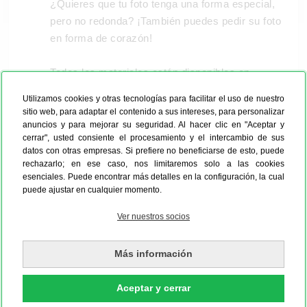
¿Quieres que tu foto tenga una forma especial,
pero no redonda? ¡También puedes pedir su foto
en forma de corazón!
Todos los materiales están disponibles en
muchos formatos cuadrados y en diferentes
Utilizamos cookies y otras tecnologías para facilitar el uso de nuestro
tamaños. En el configurador, te mostramos la
sitio web, para adaptar el contenido a sus intereses, para personalizar
calidad de tu foto en cada tamaño, de modo que
anuncios y para mejorar su seguridad. Al hacer clic en "Aceptar y
cerrar", usted consiente el procesamiento y el intercambio de sus
puedas elegir el tamaño apropiado para tu foto.
datos con otras empresas. Si prefiere no beneficiarse de esto, puede
rechazarlo; en ese caso, nos limitaremos solo a las cookies
esenciales. Puede encontrar más detalles en la configuración, la cual
Impresión directa
puede ajustar en cualquier momento.
Ver nuestros socios
Más información
Aceptar y cerrar