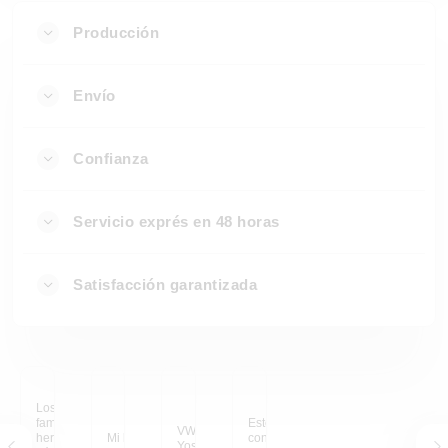
Producción
Envío
Confianza
Servicio exprés en 48 horas
Satisfacción garantizada
Los recuerdos
familiares más
Estoy muy satisfecha
VW Bulli en el Valle de
hermosos en grandes
Mi lugar feliz
con las imágenes. ¡La
Yosemite