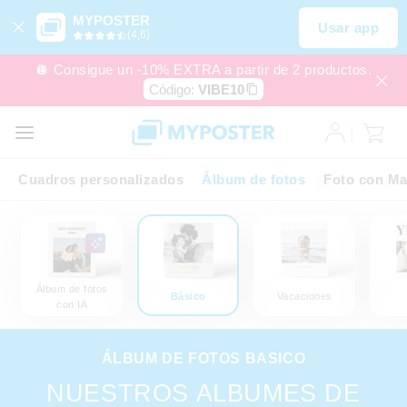
MYPOSTER
Usar app
(4,6)
🪩 Consigue un -10% EXTRA a partir de 2 productos.
Código:
VIBE10
Cuadros personalizados
Álbum de fotos
Foto con Ma
Álbum de fotos
Básico
Vacaciones
con IA
ÁLBUM DE FOTOS BASICO
NUESTROS ALBUMES DE