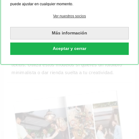
puede ajustar en cualquier momento.
Albumes digitales básicos
Ver nuestros socios
Nuestros modelos básicos son sencillos, puros y
atemporales, ideal para tus fotos de gran formato,
Más información
como collage o con formas redonda o cuadradas. En
esta sección también encontrarás páginas
Aceptar y cerrar
completamente vacías, que podrás rellenar con
fotos, fondos llamativos, imágenes prediseñadas y
textos. Utiliza estos modelos si quieres un fotolibro
minimalista o dar rienda suelta a tu creatividad.