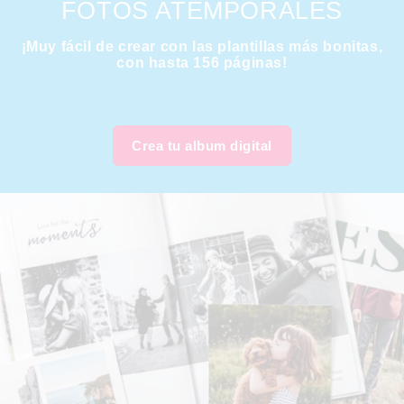
FOTOS ATEMPORALES
¡Muy fácil de crear con las plantillas más bonitas,
con hasta 156 páginas!
Crea tu album digital