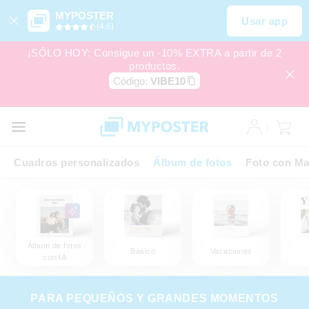
MYPOSTER
Usar app
(4,6)
¡SÓLO HOY: Consigue un -10% EXTRA a partir de 2
productos.
Código:
VIBE10
Cuadros personalizados
Álbum de fotos
Foto con Ma
Álbum de fotos
Básico
Vacaciones
con IA
PARA PEQUEÑOS Y GRANDES MOMENTOS