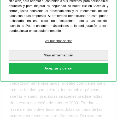
sitio web, para adaptar el contenido a sus intereses, para personalizar
anuncios y para mejorar su seguridad. Al hacer clic en "Aceptar y
cerrar", usted consiente el procesamiento y el intercambio de sus
Diseños atemporales para tu album digital
datos con otras empresas. Si prefiere no beneficiarse de esto, puede
rechazarlo; en ese caso, nos limitaremos solo a las cookies
"Día a Día"
esenciales. Puede encontrar más detalles en la configuración, la cual
Cada día merece ser vivido al máximo y las fotos
puede ajustar en cualquier momento.
que vas haciendo en tu día a día también necesitan
Ver nuestros socios
un lugar apropiado, aparte del móvil. Te invitamos a
echarle un vistazo a nuestros diseños de albumes
Más información
digitales atemporales, desde los básicos, pasando
por los clásicos y los modernos.
Aceptar y cerrar
Cuando hayas elegido uno de los modelos
cuidadosamente diseñados, puedes complementarlo
con los fondos que quieras, intercambiar páginas
sueltas y añadir preciosas imágenes prediseñadas
de nuestra colección de más de 2000. Escribe la
frase del día o divertidas anécdotas con una de las
numerosas fuentes que te ofrecemos. Pero ve con