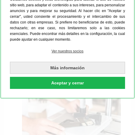
sitio web, para adaptar el contenido a sus intereses, para personalizar
cáscara de huevo y con diferentes anchuras.
anuncios y para mejorar su seguridad. Al hacer clic en "Aceptar y
Puedes pedir marcos de tamaños especiales
cerrar", usted consiente el procesamiento y el intercambio de sus
sin pagar de más. A diferencia de muchos otros
datos con otras empresas. Si prefiere no beneficiarse de esto, puede
rechazarlo; en ese caso, nos limitaremos solo a las cookies
marcos a medida, los nuestros son
esenciales. Puede encontrar más detalles en la configuración, la cual
intercambiables, lo que significa que puedes
puede ajustar en cualquier momento.
cambiarlos cuando quieras para variar la
enmarcación de tus fotos.
Ver nuestros socios
Más información
El proceso de fabricación de tu obra de arte
integral
Aceptar y cerrar