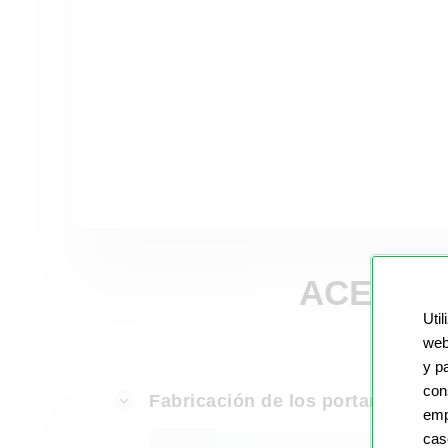
ACERCA
Util
web
y p
con
Fabricación de los portarretratos
emp
cas