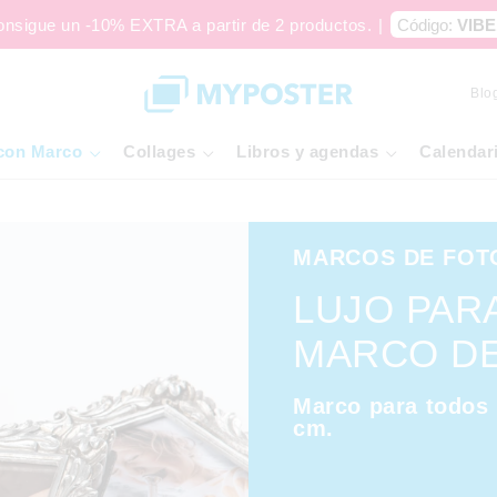
onsigue un -10% EXTRA a partir de 2 productos.
|
Código:
VIBE
Blo
con Marco
Collages
Libros y agendas
Calendar
MARCOS DE FOT
LUJO PAR
MARCO DE
Marco para todos l
cm.