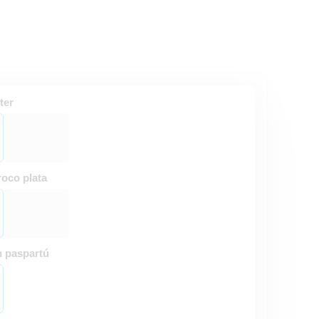
ter
oco plata
n paspartú