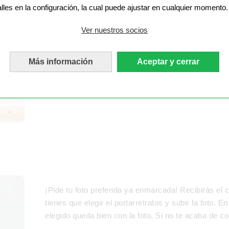
El tamaño de 18 x 13 cm se utiliza mucho en los re
alles en la configuración, la cual puede ajustar en cualquier momento.
aluminio y plástico están fabricados con estas me
muchos diseños diferentes: modernos, clásicos, ro
Ver nuestros socios
colgar; la selección es enorme. Cada diseño, a su v
negro, tonos naturales, oro y plata. Enmarca tu fo
Más información
Aceptar y cerrar
combine. Todos los portarretratos son intercambia
de tu foto cuando quieras. Los portarretratos se pu
separado.
¡Pide tu foto preferida ya enmarcada! Recibirás el
tienes que elegir el portarretratos y subir la foto. 
elegido queda bien con la foto. Si no te acaba de 