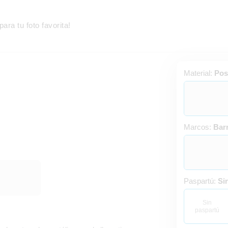
ra tu foto favorita!
Material:
Pos
Marcos:
Barr
Paspartú:
Si
Sin
paspartú