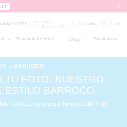
10
Ayuda
g de MYPOSTER
Mi cuenta
Carrito
912 17 36 85
Accesorios
ios
Revelado de fotos
OS – BARROCO
A TU FOTO: NUESTRO
 ESTILO BARROCO.
os estilos, apto para formato 18 × 13