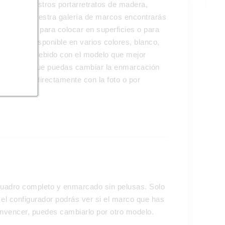
tratos. Nuestros portarretratos de madera,
didas. En nuestra galería de marcos encontrarás
mánticos y para colocar en superficies o para
ez, está disponible en varios colores, blanco,
to como es debido con el modelo que mejor
bles, para que puedas cambiar la enmarcación
eden pedir directamente con la foto o por
 cuadro completo y enmarcado sin pelusas. Solo
En el configurador podrás ver si el marco que has
convencer, puedes cambiarlo por otro modelo.