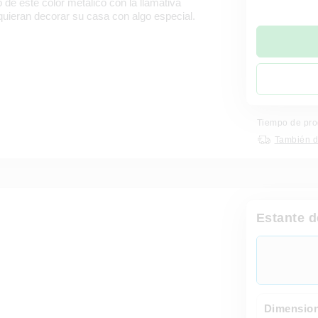
o de este color metálico con la llamativa
 quieran decorar su casa con algo especial.
Tiempo de pro
También d
Estante d
Dimension