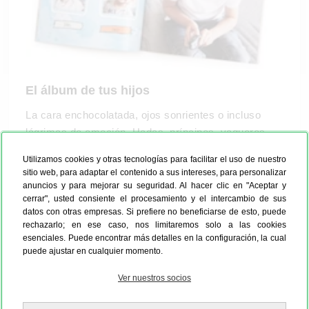
El álbum de tus hijos
La cara enchocolatada, ojos sonrientes o incluso
lágrimas de emoción. Hadas, príncipes, vaqueros,
magas y exploradores: toda la riqueza de ideas y
Utilizamos cookies y otras tecnologías para facilitar el uso de nuestro
aventuras que ofrece un día con tus hijos se puede
sitio web, para adaptar el contenido a sus intereses, para personalizar
plasmar también en foto. ¡Conviérte tus fotos en un
anuncios y para mejorar su seguridad. Al hacer clic en "Aceptar y
cerrar", usted consiente el procesamiento y el intercambio de sus
álbum de niños personalizado!
datos con otras empresas. Si prefiere no beneficiarse de esto, puede
rechazarlo; en ese caso, nos limitaremos solo a las cookies
Echa un vistazo a nuestros modelos infantiles. Ya
esenciales. Puede encontrar más detalles en la configuración, la cual
puede ajustar en cualquier momento.
sea un álbum para niños pequeños o más grandes,
¡no te costará nada!
Nuestro consejo
: los modelos
Ver nuestros socios
no son fijos, sino que puedes cambiar el fondo,
incluir frases divertidas o bonitas imágenes