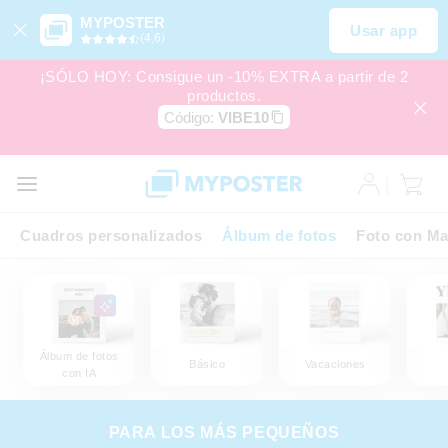
MYPOSTER
Usar app
(4,6)
¡SÓLO HOY: Consigue un -10% EXTRA a partir de 2
productos.
Código:
VIBE10
Cuadros personalizados
Álbum de fotos
Foto con Ma
Álbum de fotos
Básico
Vacaciones
con IA
PARA LOS MÁS PEQUEÑOS